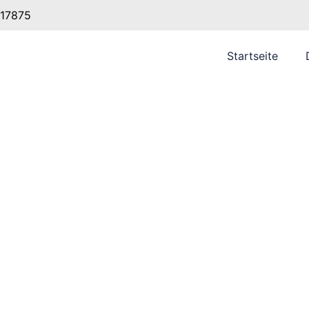
 17875
Startseite
ngspläne zur Optimie
Energieeffizienz