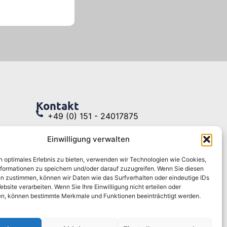
Kontakt
+49 (0) 151 - 24017875
info@drwberatung.de
Einwilligung verwalten
erung
Meerspinnstr. 16, 67435
n optimales Erlebnis zu bieten, verwenden wir Technologien wie Cookies,
 Ihr
Neustadt
formationen zu speichern und/oder darauf zuzugreifen. Wenn Sie diesen
n zustimmen, können wir Daten wie das Surfverhalten oder eindeutige IDs
ebsite verarbeiten. Wenn Sie Ihre Einwilligung nicht erteilen oder
nz für
n, können bestimmte Merkmale und Funktionen beeinträchtigt werden.