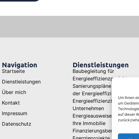
Navigation
Dienstleistungen
Startseite
Baubegleitung für
Energieeffizienzprojekte
Dienstleistungen
Sanierungspläne zur Optimi
Über mich
der Energieeffizienz
Um Ihnen ei
Energieeffizienzberatung für
Kontakt
um Gerätein
Unternehmen
Technologie
Impressum
auf dieser W
Energieausweise: Transpare
zurückziehe
Ihre Immobilie
Datenschutz
Finanzierungsberatung für
Energieprojekte